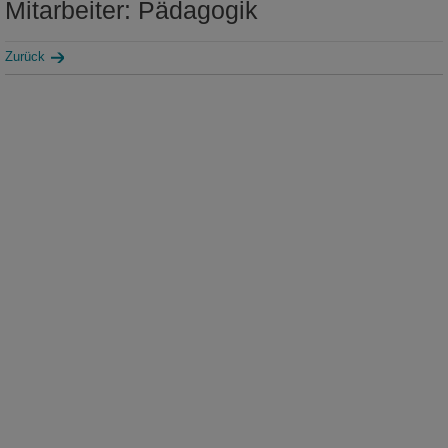
Mitarbeiter: Pädagogik
Zurück
mehr
Führungen. Projekte. Exkursionen
Im Museum der Westlausitz Kamenz wird