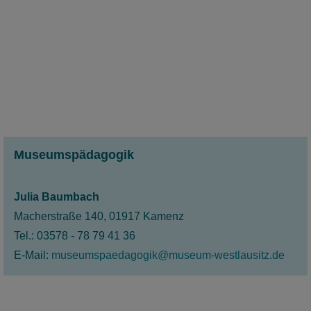
Lernen zum Erlebnis.
mehr
Museumspädagogik
Julia Baumbach
Macherstraße 140, 01917 Kamenz
Tel.: 03578 - 78 79 41 36
E-Mail:
museumspaedagogik@museum-westlausitz.de
Sammelsurium
Forschungsstätte und Schaumagazin des