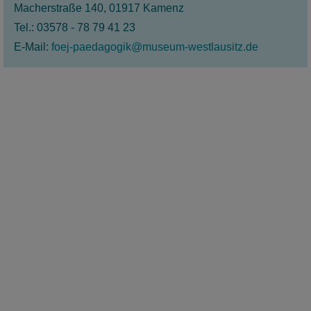
Mehr als 15 Murmelbahnen auf 3 Etagen für
Macherstraße 140, 01917 Kamenz
Groß & Klein!
Tel.: 03578 - 78 79 41 23
E-Mail:
foej-paedagogik@museum-westlausitz.de
mehr