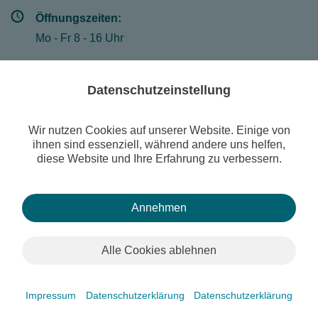
Öffnungszeiten:
Mo - Fr 8 - 16 Uhr
Datenschutzeinstellung
© Museum der Westlausitz Kamenz
Suche
Wir nutzen Cookies auf unserer Website. Einige von
Publikationen
ihnen sind essenziell, während andere uns helfen,
diese Website und Ihre Erfahrung zu verbessern.
Sonderausstellung: "800 Jahre Aberglaube und Magie"
Kontakt
Impressum
Datenschutzerklärung
Newsletter
Museum digital
Annehmen
Alle Cookies ablehnen
i
Impressum
Datenschutzerklärung
Datenschutzerklärung