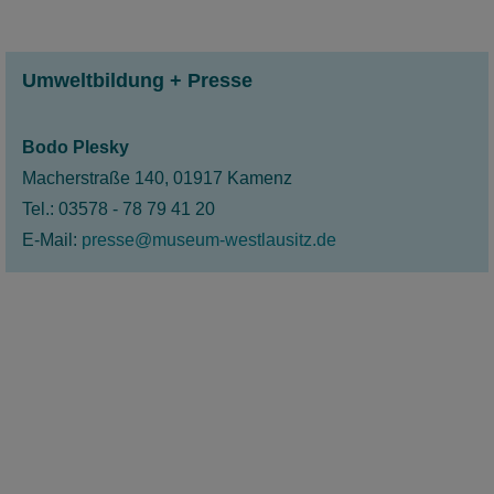
Vorträge - bei uns ist für jeden etwas dabei!
mehr
Umweltbildung + Presse
Bodo Plesky
Macherstraße 140, 01917 Kamenz
Tel.: 03578 - 78 79 41 20
E-Mail:
presse@museum-westlausitz.de
Über 100 spannende Bücher im Online
Shop
Entdeckt das Reich der Greifvögel, taucht ein in