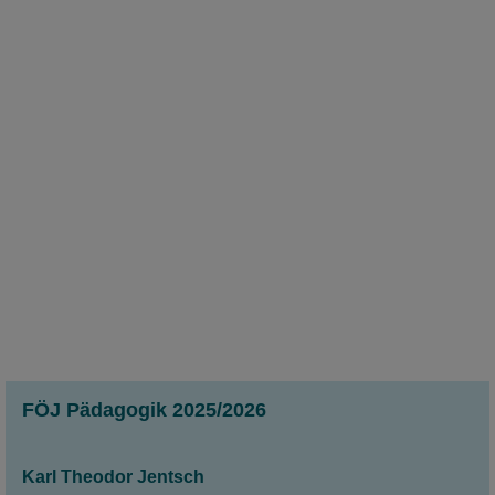
die Kreidezeit oder das Mittelalter, erfahrt mehr
über die Reptilien & vieles weiteres!
mehr
Murmelbahn-Mitspielausstellung
FÖJ Pädagogik 2025/2026
vom 24.05. bis 30.08.2026
Karl Theodor Jentsch