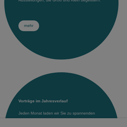
Sonderausstellungsprojekte
Bibliothek
Themenwelt: Kamenz
Museumsshop
Fachbereich Archäologie
Schaumagazin
Kindergeburtstage
Museum digital
Museumcafé
Sammlungen Archäologie
Fachbereich Zoologie
Sonderausstellung im Sammelsurium
mehr
Publikationen
Museumsgarten
Forschungsprojekte Archäologie
Sammlungen Zoologie
Fachbereich Geologie
Museumsgeschichte
Ponickauhaus
Mitarbeiter Archäologie
Sammlungen Botanik
Sammlungen Geologie
Fachbereich Kulturgeschichte
Jobangebote
Publikationen Zoologie
Mitarbeiter Geologie
Sammlungen Kulturgeschichte
Mitarbeiter Zoologie
Vorträge im Jahresverlauf
Jeden Monat laden wir Sie zu spannenden
Vorträgen aus Archäologie, Zoologie und