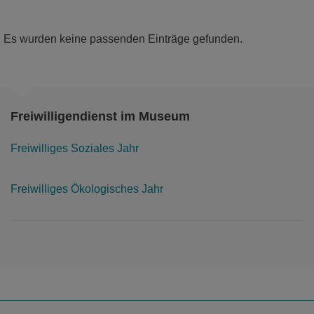
Geologie ein – lebendig erzählt und voller
faszinierender Einblicke.
Es wurden keine passenden Einträge gefunden.
mehr
Freiwilligendienst im Museum
Freiwilliges Soziales Jahr
Freiwilliges Ökologisches Jahr
Unsere Exkursionen
führen Sie hinaus zu besonderen Orten:
Gemeinsam entdecken wir spannende