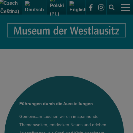
für Besucher
Anreise zum Elementarium
Ausstellungen
Öffnungszeiten + Eintrittspreise
Dauerausstellung
Veranstaltungen
Barrierefrei, Familienfreundlich
Sonderausstellungen
Themenwelt: Steine
Exkursionen
Führungen.Projekte.Exkursionen
Themenwelt: Formen
aktuelle Sonderausstellung im Elementarium
Ferien im Museum
Führungen für Freizeitgruppen
Das Museum
Themenwelt: Menschen
Sonderausstellungen im Sammelsurium
Führungen
Kindergarten & Vorschule
Elementarium
Themenwelt: Nutzen
kommende Sonderausstellungen
Führungen durch die Ausstellungen
Förderverein
Museumstage & Feste
Grundschule
Sammelsurium - Schaumagazin und Sammlungen
Themenwelt: Wald
Ausstellungsarchiv
Dauerausstellungen
Gemeinsam tauchen wir ein in spannende
Vorträge
Online Shop
Oberschule & Gymnasium
Themenwelten, entdecken Neues und erleben
Kontakt
Themenwelt: Idee
Sonderausstellungen
Sammlungen
Workshops
Ausstellungen, die Groß und Klein begeistern.