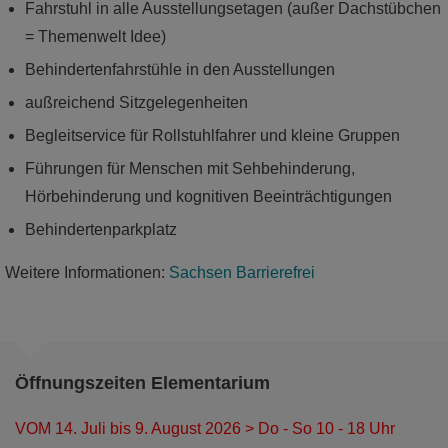
Museums der Westlausitz
Fahrstuhl in alle Ausstellungsetagen (außer Dachstübchen
= Themenwelt Idee)
mehr
Behindertenfahrstühle in den Ausstellungen
außreichend Sitzgelegenheiten
Begleitservice für Rollstuhlfahrer und kleine Gruppen
Führungen für Menschen mit Sehbehinderung,
Hörbehinderung und kognitiven Beeinträchtigungen
Behindertenparkplatz
Weitere Informationen:
Sachsen Barrierefrei
Unsere Veranstaltungen
Öffnungszeiten Elementarium
Ob öffentliche Führungen, kreative
VOM 14. Juli bis 9. August 2026 > Do - So 10 - 18 Uhr
Kinderprogramme oder wissenschafltiche