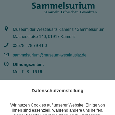
Museum der Westlausitz Kamenz / Sammelsurium
Macherstraße 140, 01917 Kamenz
03578 - 78 79 41 0
sammelsurium@museum-westlausitz.de
Öffnungszeiten:
Mo - Fr 8 - 16 Uhr
Datenschutzeinstellung
© Museum der Westlausitz Kamenz
Suche
Wir nutzen Cookies auf unserer Website. Einige von
Publikationen
ihnen sind essenziell, während andere uns helfen,