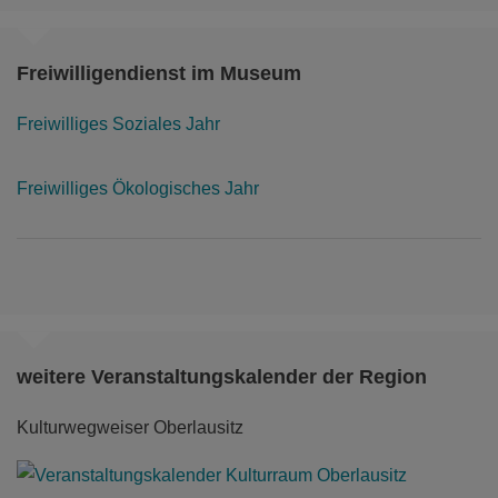
die Kreidezeit oder das Mittelalter, erfahrt mehr
über die Reptilien & vieles weiteres!
Freiwilligendienst im Museum
mehr
Freiwilliges Soziales Jahr
Freiwilliges Ökologisches Jahr
weitere Veranstaltungskalender der Region
Murmelbahn-Mitspielausstellung
Kulturwegweiser Oberlausitz
vom 24.05. bis 30.08.2026