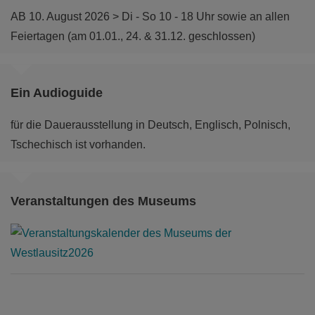
Vorträge - bei uns ist für jeden etwas dabei!
AB 10. August 2026 > Di - So 10 - 18 Uhr sowie an allen
Feiertagen (am 01.01., 24. & 31.12. geschlossen)
mehr
Ein Audioguide
für die Dauerausstellung in Deutsch, Englisch, Polnisch,
Tschechisch ist vorhanden.
Veranstaltungen des Museums
Über 100 spannende Bücher im Online
Shop
Entdeckt das Reich der Greifvögel, taucht ein in