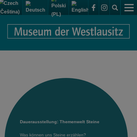
für Besucher
Anreise zum Elementarium
Ausstellungen
Öffnungszeiten + Eintrittspreise
Dauerausstellung
Veranstaltungen
Barrierefrei, Familienfreundlich
Sonderausstellungen
Themenwelt: Steine
Exkursionen
Führungen.Projekte.Exkursionen
Themenwelt: Formen
aktuelle Sonderausstellung im Elementarium
Ferien im Museum
Führungen für Freizeitgruppen
Das Museum
Themenwelt: Menschen
Sonderausstellungen im Sammelsurium
Führungen
Kindergarten & Vorschule
Elementarium
Themenwelt: Nutzen
kommende Sonderausstellungen
Förderverein
Museumstage & Feste
Grundschule
Sammelsurium - Schaumagazin und Sammlungen
Themenwelt: Wald
Ausstellungsarchiv
Dauerausstellungen
Dauerausstellung: Themenwelt Steine
Vorträge
Online Shop
Oberschule & Gymnasium
Kontakt
Themenwelt: Idee
Sonderausstellungen
Sammlungen
Was können uns Steine erzählen?
Workshops