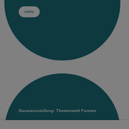
Sonderausstellungsprojekte
Bibliothek
Themenwelt: Kamenz
Museumsshop
Fachbereich Archäologie
Schaumagazin
mehr
Kindergeburtstage
Museum digital
Museumcafé
Sammlungen Archäologie
Fachbereich Zoologie
Sonderausstellung im Sammelsurium
Publikationen
Museumsgarten
Forschungsprojekte Archäologie
Sammlungen Zoologie
Fachbereich Geologie
Museumsgeschichte
Ponickauhaus
Mitarbeiter Archäologie
Sammlungen Botanik
Sammlungen Geologie
Fachbereich Kulturgeschichte
Jobangebote
Publikationen Zoologie
Mitarbeiter Geologie
Sammlungen Kulturgeschichte
Mitarbeiter Zoologie
Dauerausstellung: Themenwelt Formen
Welche Kräfte formten unsere