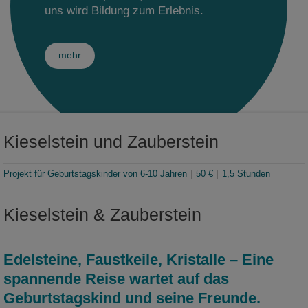
Sonderausstellungsprojekte
uns wird Bildung zum Erlebnis.
Bibliothek
Themenwelt: Kamenz
Museumsshop
Fachbereich Archäologie
Schaumagazin
Kindergeburtstage
Museum digital
Museumcafé
Sammlungen Archäologie
Fachbereich Zoologie
Sonderausstellung im Sammelsurium
mehr
Publikationen
Museumsgarten
Forschungsprojekte Archäologie
Sammlungen Zoologie
Fachbereich Geologie
Museumsgeschichte
Ponickauhaus
Mitarbeiter Archäologie
Sammlungen Botanik
Sammlungen Geologie
Fachbereich Kulturgeschichte
Jobangebote
Publikationen Zoologie
Mitarbeiter Geologie
Sammlungen Kulturgeschichte
Kieselstein und Zauberstein
Mitarbeiter Zoologie
Projekt für Geburtstagskinder von 6-10 Jahren
50 €
1,5 Stunden
Kieselstein & Zauberstein
Edelsteine, Faustkeile, Kristalle – Eine
spannende Reise wartet auf das
Geburtstagskind und seine Freunde.