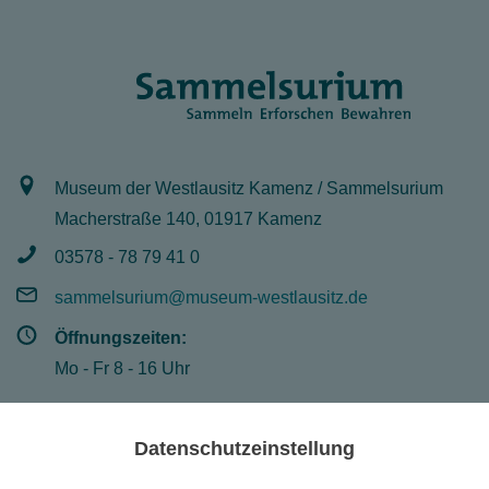
Museum der Westlausitz Kamenz / Sammelsurium
Macherstraße 140, 01917 Kamenz
03578 - 78 79 41 0
sammelsurium@museum-westlausitz.de
Öffnungszeiten:
Mo - Fr 8 - 16 Uhr
Datenschutzeinstellung