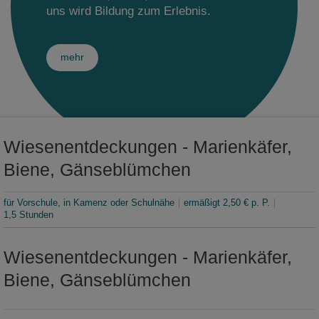
Sonderausstellungsprojekte
uns wird Bildung zum Erlebnis.
Bibliothek
Themenwelt: Kamenz
Museumsshop
Fachbereich Archäologie
Schaumagazin
Kindergeburtstage
Museum digital
Museumcafé
Sammlungen Archäologie
Fachbereich Zoologie
Sonderausstellung im Sammelsurium
mehr
Publikationen
Museumsgarten
Forschungsprojekte Archäologie
Sammlungen Zoologie
Fachbereich Geologie
Museumsgeschichte
Ponickauhaus
Mitarbeiter Archäologie
Sammlungen Botanik
Sammlungen Geologie
Fachbereich Kulturgeschichte
Jobangebote
Publikationen Zoologie
Mitarbeiter Geologie
Sammlungen Kulturgeschichte
Wiesenentdeckungen - Marienkäfer,
Biene, Gänseblümchen
Mitarbeiter Zoologie
für Vorschule, in Kamenz oder Schulnähe
ermäßigt 2,50 € p. P.
1,5 Stunden
Wiesenentdeckungen - Marienkäfer,
Biene, Gänseblümchen