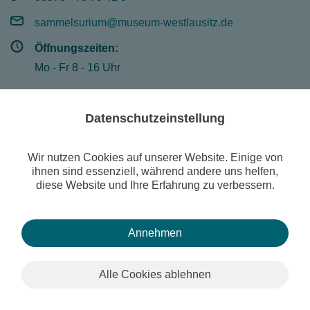
sammelsurium@museum-westlausitz.de
Öffnungszeiten:
Mo - Fr 8 - 16 Uhr
Datenschutzeinstellung
© Museum der Westlausitz Kamenz
Suche
Wir nutzen Cookies auf unserer Website. Einige von
Publikationen
ihnen sind essenziell, während andere uns helfen,
diese Website und Ihre Erfahrung zu verbessern.
Sonderausstellung: "800 Jahre Aberglaube und Magie"
Kontakt
Impressum
Datenschutzerklärung
Newsletter
Museum digital
Annehmen
Alle Cookies ablehnen