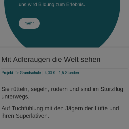
Sonderausstellungsprojekte
uns wird Bildung zum Erlebnis.
Bibliothek
Themenwelt: Kamenz
Museumsshop
Fachbereich Archäologie
Schaumagazin
Kindergeburtstage
Museum digital
Museumcafé
Sammlungen Archäologie
Fachbereich Zoologie
Sonderausstellung im Sammelsurium
mehr
Publikationen
Museumsgarten
Forschungsprojekte Archäologie
Sammlungen Zoologie
Fachbereich Geologie
Museumsgeschichte
Ponickauhaus
Mitarbeiter Archäologie
Sammlungen Botanik
Sammlungen Geologie
Fachbereich Kulturgeschichte
Jobangebote
Publikationen Zoologie
Mitarbeiter Geologie
Sammlungen Kulturgeschichte
Mit Adleraugen die Welt sehen
Mitarbeiter Zoologie
Projekt für Grundschule
4,00 €
1,5 Stunden
Sie rütteln, segeln, rudern und sind im Sturzflug
unterwegs.
Auf Tuchfühlung mit den Jägern der Lüfte und
ihren Superlativen.