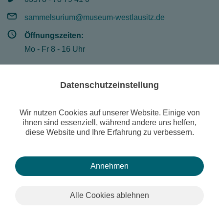
sammelsurium@museum-westlausitz.de
Öffnungszeiten:
Mo - Fr 8 - 16 Uhr
Datenschutzeinstellung
© Museum der Westlausitz Kamenz
Suche
Wir nutzen Cookies auf unserer Website. Einige von
Publikationen
ihnen sind essenziell, während andere uns helfen,
diese Website und Ihre Erfahrung zu verbessern.
Sonderausstellung: "800 Jahre Aberglaube und Magie"
Kontakt
Impressum
Datenschutzerklärung
Newsletter
Museum digital
Annehmen
Alle Cookies ablehnen