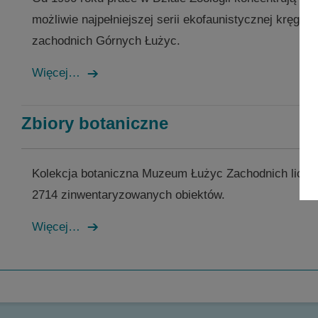
możliwie najpełniejszej serii ekofaunistycznej kręgo
zachodnich Górnych Łużyc
.
Więcej…
Zbiory botaniczne
Kolekcja botaniczna Muzeum Łużyc Zachodnich liczy
2714 zinwentaryzowanych obiektów.
Więcej…