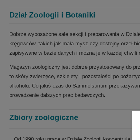
Dział Zoologii i Botaniki
Dobrze wyposażone sale sekcji i preparowania w Dziale
kręgowców, takich jak mała mysz czy dostojny orzeł bie
zapisywane w bazie danych i można je w każdej chwili 
Magazyn zoologiczny jest dobrze przystosowany do prz
to skóry zwierzęce, szkielety i pozostałości po pożar
alkoholu. Co jakiś czas do Sammelsurium przekazywane
prowadzenie dalszych prac badawczych.
Zbiory zoologiczne
Od 1990 roku prace w Dziale Zoologii koncentrują się