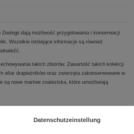
 Zoologii dają możliwość przygotowania i konserwacji
lik. Wszelkie istniejące informacje są również
odnaleźć.
echowywania takich zbiorów. Zawartość takich kolekcji
tych ofiar drapieżników oraz zwierzęta zakonserwowane w
 są nowe martwe znaleziska, które umożliwiają
Datenschutzeinstellung
 na zebraniu