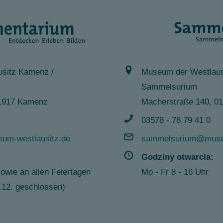
sitz Kamenz /
Museum der Westlaus
Sammelsurium
 01917 Kamenz
Macherstraße 140, 0
03578 - 78 79 41 0
um-westlausitz.de
sammelsurium@museu
Godziny otwarcia:
sowie an allen Feiertagen
Mo - Fr 8 - 16 Uhr
1.12. geschlossen)