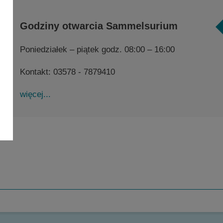
Godziny otwarcia Sammelsurium
Poniedziałek – piątek godz. 08:00 – 16:00
Kontakt: 03578 - 7879410
więcej...