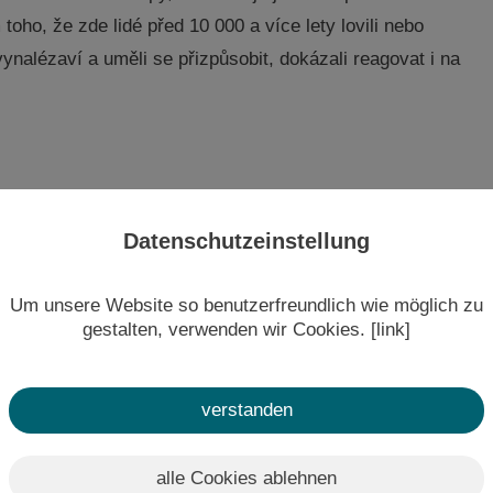
ho, že zde lidé před 10 000 a více lety lovili nebo
vynalézaví a uměli se přizpůsobit, dokázali reagovat i na
života v našem regionu. Když se však stopy lidí jasně
Datenschutzeinstellung
lnické kultuře až po první výrobu bronzu – kontakty s
 znovu a znovu překvapují. V lužické kultuře (1400–800
Um unsere Website so benutzerfreundlich wie möglich zu
Dovedné hliněné nádoby, nákladný kult předků a cenné
gestalten, verwenden wir Cookies. [link]
dejšího života.
verstanden
oté, co potomci Lužičanů zvládli výrobu železa a
alle Cookies ablehnen
i, jako byly valy Ostroer Schanze, mizí po roce 500 př.