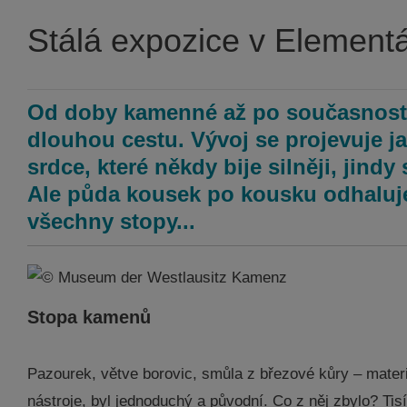
Stálá expozice v Elementá
Od doby kamenné až po současnost –
dlouhou cestu. Vývoj se projevuje j
srdce, které někdy bije silněji, jind
Ale půda kousek po kousku odhaluje 
všechny stopy...
Stopa kamenů
Pazourek, větve borovic, smůla z březové kůry – materi
nástroje, byl jednoduchý a původní. Co z něj zbylo? Tisíc