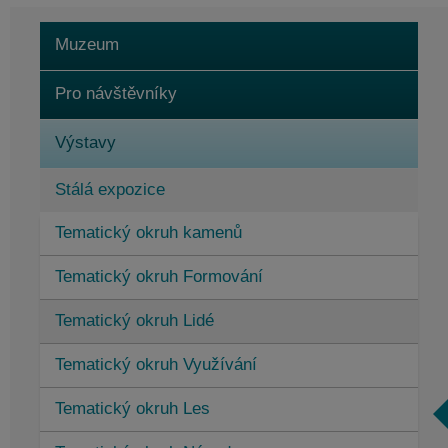
Muzeum
Pro návštěvníky
Výstavy
Stálá expozice
Tematický okruh kamenů
Speciální výstavy
Tematický okruh Formování
Výzkumné pracoviště a prohlídkový depozitář
Tematický okruh Lidé
Akce v muzeu
Tematický okruh Využívání
Tematický okruh Les
Otevírací doba Elementária