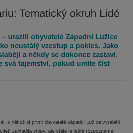
riu: Tematický okruh Lidé
 urazili obyvatelé Západní Lužice
ako neustálý vzestup a pokles. Jako
y slaběji a někdy se dokonce zastaví.
svá tajemství, pokud umíte číst
ál, z něhož si první obyvatelé západní Lužice vyráběli
iletí zahladila stopy, ale stále je ještě rozpoznáme.