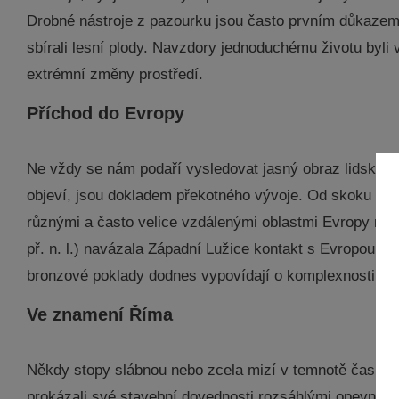
Drobné nástroje z pazourku jsou často prvním důkazem to
sbírali lesní plody. Navzdory jednoduchému životu byli 
extrémní změny prostředí.
Příchod do Evropy
Ne vždy se nám podaří vysledovat jasný obraz lidského 
objeví, jsou dokladem překotného vývoje. Od skoku k ro
různými a často velice vzdálenými oblastmi Evropy nás
př. n. l.) navázala Západní Lužice kontakt s Evropou. 
bronzové poklady dodnes vypovídají o komplexnosti teh
Ve znamení Říma
Někdy stopy slábnou nebo zcela mizí v temnotě času. P
prokázali své stavební dovednosti rozsáhlými opevněním