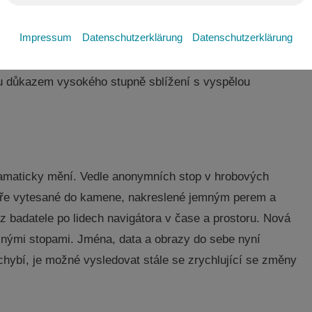
et zůstáváme bez známek o něm, až pak ve 2. století n. l.
Impressum
Datenschutzerklärung
Datenschutzerklärung
nického zpracování železa představují záhadu zejména
ly tak daleko na sever? Ať už se do našeho regionu
sou důkazem vysokého stupně sblížení s vyspělou
ramaticky mění. Vedle anonymních stop v hrobových
 tváře vytesané do kamene, nakreslené jemným perem a
z badatele po lidech navigátora v čase a prostoru. Nová
nými stopami. Jména, data a obrazy do sebe nyní
chybí, je možné vysledovat stále se zrychlující se změny