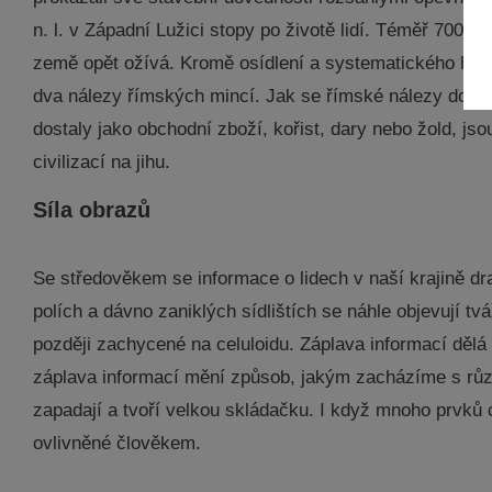
n. l. v Západní Lužici stopy po životě lidí. Téměř 700 l
země opět ožívá. Kromě osídlení a systematického hut
dva nálezy římských mincí. Jak se římské nálezy dosta
dostaly jako obchodní zboží, kořist, dary nebo žold, j
civilizací na jihu.
Síla obrazů
Se středověkem se informace o lidech v naší krajině d
polích a dávno zaniklých sídlištích se náhle objevují
později zachycené na celuloidu. Záplava informací dělá 
záplava informací mění způsob, jakým zacházíme s růz
zapadají a tvoří velkou skládačku. I když mnoho prvků 
ovlivněné člověkem.