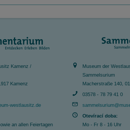
sitz Kamenz /
Museum der Westlaus
Sammelsurium
 01917 Kamenz
Macherstraße 140, 0
03578 - 78 79 41 0
um-westlausitz.de
sammelsurium@museu
Otevírací doba:
sowie an allen Feiertagen
Mo - Fr 8 - 16 Uhr