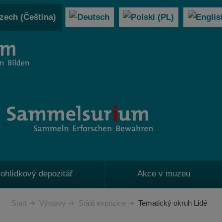
ohlídkový depozitář
Akce v muzeu
Start
Výstavy
Stálá expozice
Tematický okruh Lidé